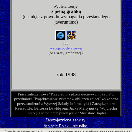
Wybierz wersję:
z pełną grafiką
(usunięte z powodu wymagania przestarzałego
javaruntime)
lub
wersję podstawową
(bez szaty graficznej).
rok 1998
Praca zaliczeniowa "Przegląd urządzeń sieciowych i kabli" z
przedmiotu "Projektowanie systemów obliczeń i sieci" wykonana
przez studentów Wyższej Szkoły Informatyki i Zarządzania w
Rzeszowie:
Bartosza Dawidę
oraz Jacka Martynuskę, Wojciecha
Cicirkę. Promoterem pracy jest dr Mirosław Hajder.
Zaprzyjaznione serwisy:
Atrkacje Polski i nie tylko
,
Podkarpacie na starych widokówkach
,